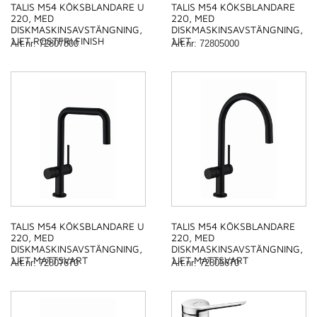
TALIS M54 KÖKSBLANDARE U
TALIS M54 KÖKSBLANDARE
220, MED
220, MED
DISKMASKINSAVSTÄNGNING,
DISKMASKINSAVSTÄNGNING,
1JET ROSTFRI FINISH
1JET
Art.nr
:
72807800
Art.nr
:
72805000
TALIS M54 KÖKSBLANDARE U
TALIS M54 KÖKSBLANDARE
220, MED
220, MED
DISKMASKINSAVSTÄNGNING,
DISKMASKINSAVSTÄNGNING,
1JET MATTSVART
1JET MATTSVART
Art.nr
:
72807670
Art.nr
:
72805670