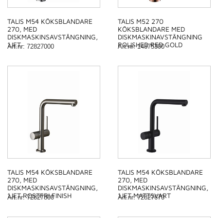
TALIS M54 KÖKSBLANDARE
TALIS M52 270
270, MED
KÖKSBLANDARE MED
DISKMASKINSAVSTÄNGNING,
DISKMASKINAVSTÄNGNING
1JET
POLISHED RED GOLD
Art.nr
:
72827000
Art.nr
:
14875300
TALIS M54 KÖKSBLANDARE
TALIS M54 KÖKSBLANDARE
270, MED
270, MED
DISKMASKINSAVSTÄNGNING,
DISKMASKINSAVSTÄNGNING,
1JET ROSTFRI FINISH
1JET MATTSVART
Art.nr
:
72827800
Art.nr
:
72827670