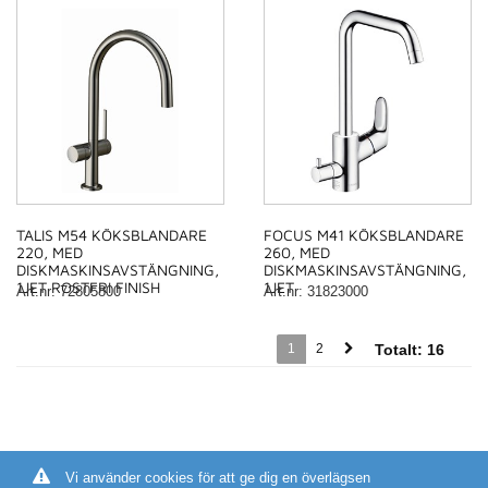
TALIS M54 KÖKSBLANDARE
FOCUS M41 KÖKSBLANDARE
220, MED
260, MED
DISKMASKINSAVSTÄNGNING,
DISKMASKINSAVSTÄNGNING,
1JET ROSTFRI FINISH
1JET
Art.nr
:
72805800
Art.nr
:
31823000
1
2
Totalt:
16
Vi använder cookies för att ge dig en överlägsen