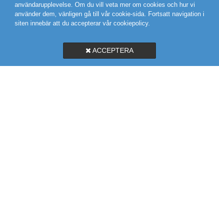
användarupplevelse. Om du vill veta mer om cookies och hur vi
använder dem, vänligen gå till vår cookie-sida. Fortsatt navigation i
siten innebär att du accepterar vår cookiepolicy.
ACCEPTERA
SVEGROSS VVS AB
MARIEHOLMSGATAN 10A
415 02 GÖTEBORG
031-19 58 56
KARTA