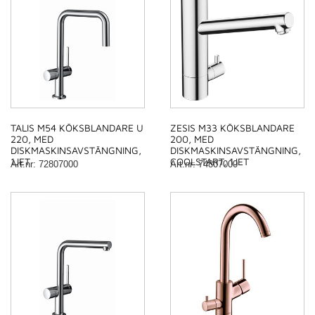
TALIS M54 KÖKSBLANDARE U
ZESIS M33 KÖKSBLANDARE
220, MED
200, MED
DISKMASKINSAVSTÄNGNING,
DISKMASKINSAVSTÄNGNING,
1JET
COOLSTART, 1JET
Art.nr
:
72807000
Art.nr
:
74807000