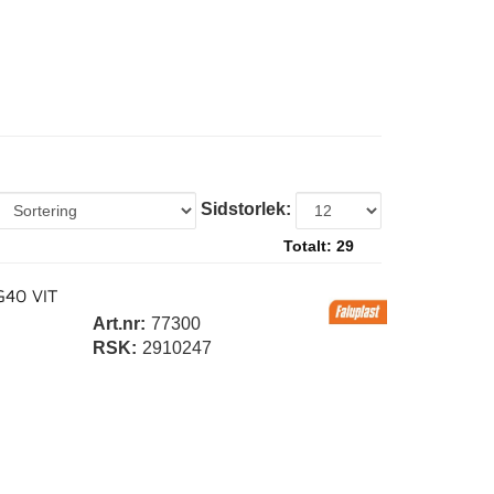
Sidstorlek:
Totalt:
29
G40 VIT
Art.nr:
77300
RSK:
2910247