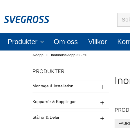
Sök
Produkter
Om oss
Villkor
Kon
Avlopp
Inomhusavlopp 32 - 50
PRODUKTER
In
+
Montage & Installation
+
Kopparrör & Kopplingar
PROD
+
Stålrör & Delar
FABR