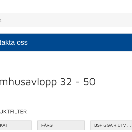
takta oss
omhusavlopp 32 - 50
UKTFILTER
IKAT
FÄRG
BSP GGA R:UTV G:INV