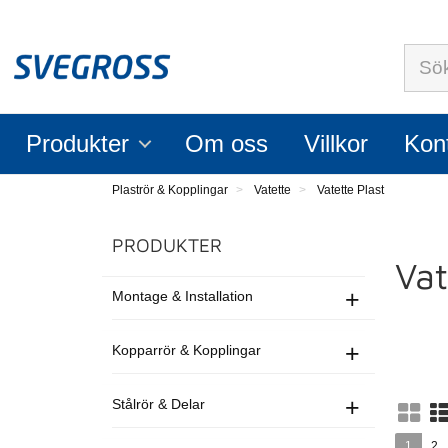
Sök
Produkter
Om oss
Villkor
Kon
Plaströr & Kopplingar
Vatette
Vatette Plast
PRODUKTER
Vat
+
Montage & Installation
+
Kopparrör & Kopplingar
+
Stålrör & Delar
1
2