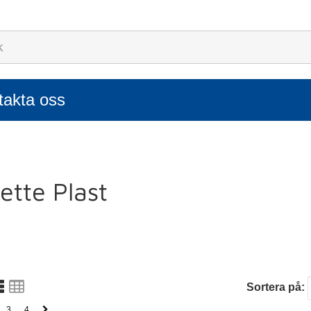
takta oss
ette Plast
Sortera på:
3
4