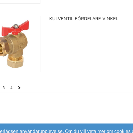
KULVENTIL FÖRDELARE VINKEL
3
4
verlägsen användarupplevelse. Om du vill veta mer om cookies o