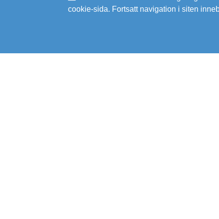
cookie-sida. Fortsatt navigation i siten inne
SVEGROSS VVS AB
MARIEHOLMSGATAN 10A
415 02 GÖTEBORG
031-19 58 56
KARTA