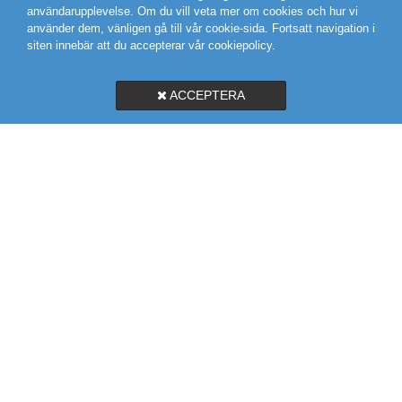
användarupplevelse. Om du vill veta mer om cookies och hur vi
använder dem, vänligen gå till vår cookie-sida. Fortsatt navigation i
siten innebär att du accepterar vår cookiepolicy.
ACCEPTERA
SVEGROSS VVS AB
MARIEHOLMSGATAN 10A
415 02 GÖTEBORG
031-19 58 56
KARTA