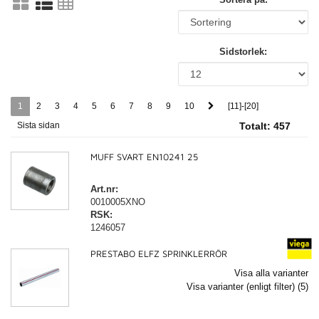
Sidstorlek:
1
2
3
4
5
6
7
8
9
10
[11]-[20]
Sista sidan
Totalt:
457
MUFF SVART EN10241 25
Art.nr:
0010005XNO
RSK:
1246057
PRESTABO ELFZ SPRINKLERRÖR
Visa alla varianter
Visa varianter (enligt filter) (5)