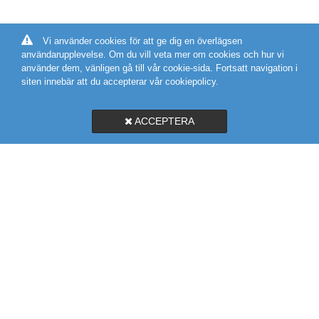
Vi använder cookies för att ge dig en överlägsen
användarupplevelse. Om du vill veta mer om cookies och hur vi
använder dem, vänligen gå till vår cookie-sida. Fortsatt navigation i
siten innebär att du accepterar vår cookiepolicy.
ACCEPTERA
SVEGROSS VVS AB
MARIEHOLMSGATAN 10A
415 02 GÖTEBORG
031-19 58 56