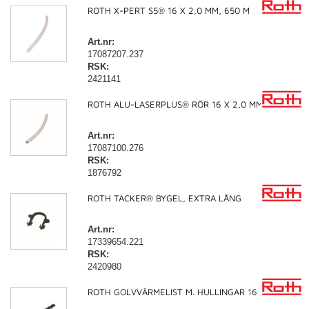
ROTH X-PERT S5® 16 X 2,0 MM, 650 M
Art.nr:
17087207.237
RSK:
2421141
ROTH ALU-LASERPLUS® RÖR 16 X 2,0 MM, 500 M
Art.nr:
17087100.276
RSK:
1876792
ROTH TACKER® BYGEL, EXTRA LÅNG
Art.nr:
17339654.221
RSK:
2420980
ROTH GOLVVÄRMELIST M. HULLINGAR 16 - 20 MM