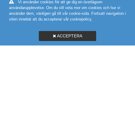
Vi använder cookies för att ge dig en överlägsen
användarupplevelse. Om du vill veta mer om cookies och hur vi
använder dem, vänligen gå till vår cookie-sida. Fortsatt navigation i
siten innebär att du accepterar vår cookiepolicy.
ACCEPTERA
SVEGROSS VVS AB
MARIEHOLMSGATAN 10A
415 02 GÖTEBORG
031-19 58 56
KARTA