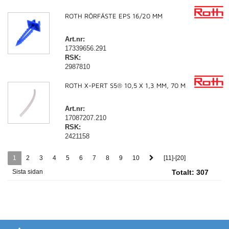
ROTH RÖRFÄSTE EPS 16/20 MM
Art.nr:
17339656.291
RSK:
2987810
ROTH X-PERT S5® 10,5 X 1,3 MM, 70 M
Art.nr:
17087207.210
RSK:
2421158
1
2
3
4
5
6
7
8
9
10
[11]-[20]
Sista sidan
Totalt:
307