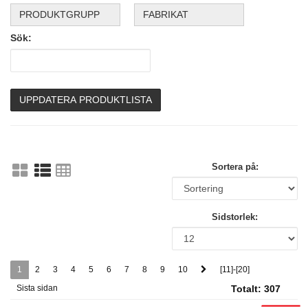
PRODUKTGRUPP
FABRIKAT
Sök:
UPPDATERA PRODUKTLISTA
Sortera på:
Sidstorlek:
1
2
3
4
5
6
7
8
9
10
[11]-[20]
Sista sidan
Totalt:
307