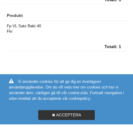
Produkt
Fp VL Sats Rakt 40
Fkr
Totalt:
1
Vi använder cookies för att ge dig en överlägsen
användarupplevelse. Om du vill veta mer om cookies och hur vi
använder dem, vänligen gå till vår cookie-sida. Fortsatt navigation i
siten innebär att du accepterar vår cookiepolicy.
ACCEPTERA