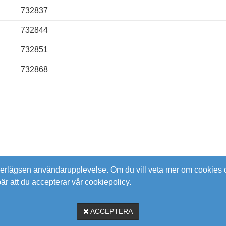
732837
732844
732851
732868
verlägsen användarupplevelse. Om du vill veta mer om cookies o
bär att du accepterar vår cookiepolicy.
ACCEPTERA