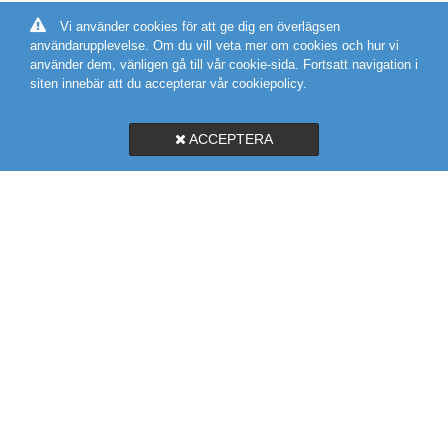
Vi använder cookies för att ge dig en överlägsen
användarupplevelse. Om du vill veta mer om cookies och hur vi
använder dem, vänligen gå till vår cookie-sida. Fortsatt navigation i
siten innebär att du accepterar vår cookiepolicy.
ACCEPTERA
SVEGROSS VVS AB
MARIEHOLMSGATAN 10A
415 02 GÖTEBORG
031-19 58 56
KARTA